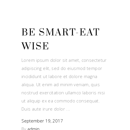
BE SMART-EAT
WISE
Lorem ipsum dolor sit amet, consectetur
adipiscing elit, sed do eiusmod tempor
incididunt ut labore et dolore magna
aliqua. Ut enim ad minim veniam, quis
nostrud exercitation ullamco laboris nisi
ut aliquip ex ea commodo consequat.
Duis aute irure dolor
September 19, 2017
By
admin