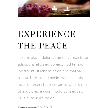
EXPERIENCE
THE PEACE
Lorem ipsum dolor sit amet, consectetur
adipiscing elit, sed do eiusmod tempor
incididunt ut labore et dolore magna
aliqua. Ut enim ad minim veniam, quis
nostrud exercitation ullamco laboris nisi
ut aliquip ex ea commodo consequat.
Duis aute irure dolor
September 22, 2017